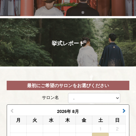
サロン名
2026
年
8月
月
火
水
木
金
土
日
1
2