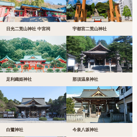
日光二荒山神社 中宮祠
宇都宮二荒山神社
足利織姫神社
那須温泉神社
白鷺神社
今泉八坂神社