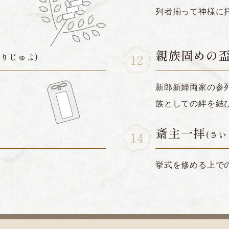
列者揃って神様に
親族固めの
りじゅよ)
新郎新婦両家の参
族としての絆を結
斎主一拝
(さい
挙式を修める上で