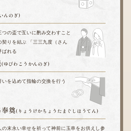
いんのぎ)
三つの盃で互いに酌み交わすこと
の契りを結ぶ
「三三九度（さん
呼ばれる
儀
(ゆびわこうかんのぎ)
誓いを込めて指輪の交換を行う
串奉奠
(りょうけかちょうたまぐしほうてん)
人の末永い幸せを祈って神前に玉串をお供えし参