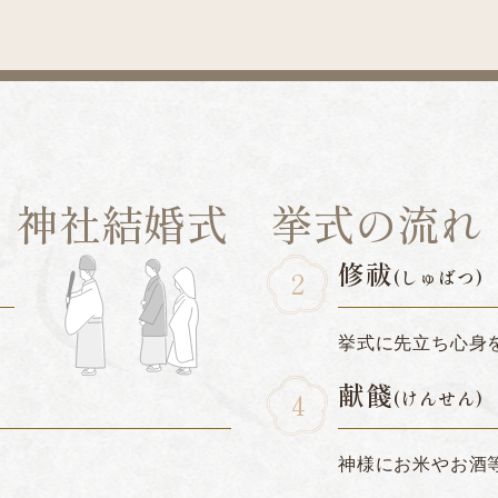
神社結婚式 挙式の流れ
修祓
(しゅばつ)
挙式に先立ち心身
献餞
(けんせん)
神様にお米やお酒