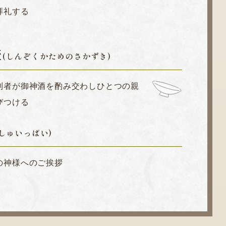
拝礼する
盃
(しんぞくかためのさかずき)
列者が御神酒を酌み交わしひとつの親
びつける
しゅいっぱい)
の神様へのご挨拶