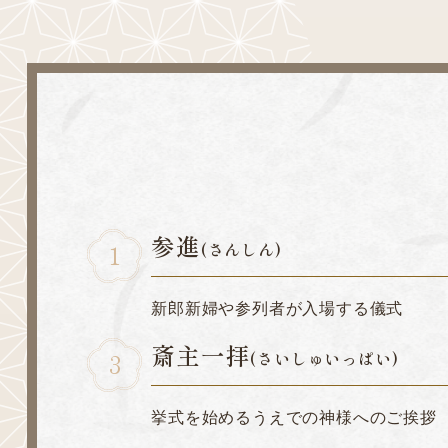
参進
(さんしん)
新郎新婦や参列者が⼊場する儀式
斎主一拝
(さいしゅいっぱい)
挙式を始めるうえでの神様へのご挨拶