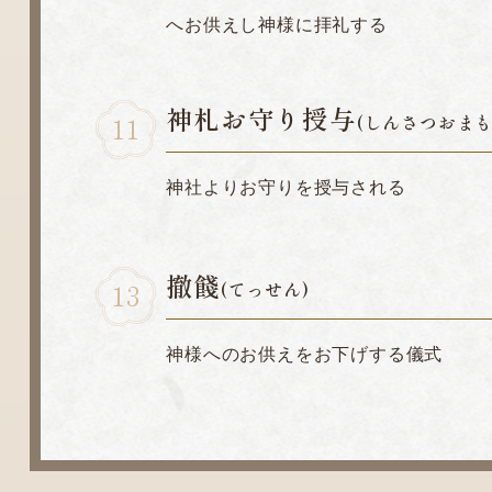
へお供えし神様に拝礼する
神札お守り授与
(しんさつおまも
神社よりお守りを授与される
撤餞
(てっせん)
神様へのお供えをお下げする儀式