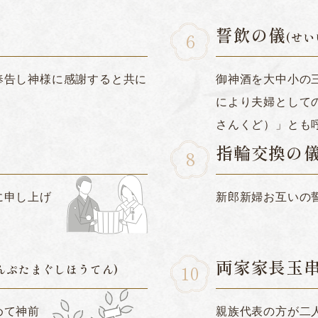
誓飲の儀
(せい
奉告し神様に感謝すると共に
御神酒を大中小の
により夫婦として
さんくど）」とも
指輪交換の
に申し上げ
新郎新婦お互いの
両家家長玉
んぷたまぐしほうてん)
めて神前
親族代表の方が二