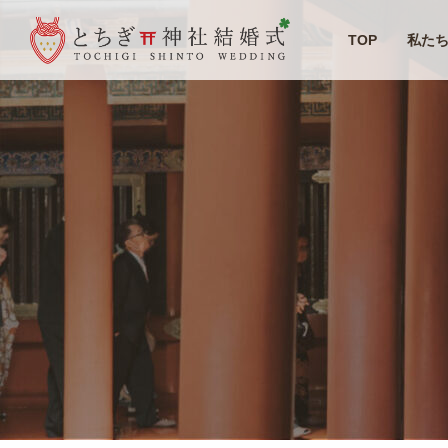
TOP
私た