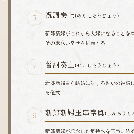
祝詞奏上
(のりとそうじょう)
新郎新婦がこれから夫婦になることを
その末永い幸せを祈願する
誓詞奏上
(せいしそうじょう)
新郎新婦自ら結婚に対する誓いの神様
る儀式
新郎新婦玉串奉奠
(しんろうし
新郎新婦が記念した気持ちを玉串に込