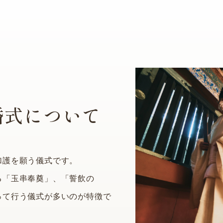
婚式について
加護を願う儀式です。
る「玉串奉奠」、「誓飲の
って行う儀式が多いのが特徴で