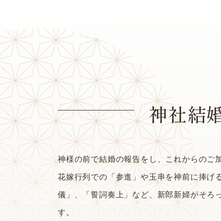
神社結
神様の前で結婚の報告をし、これからのご
花嫁行列での「参進」や玉串を神前に捧げ
儀」、「誓詞奏上」など、新郎新婦がそろ
す。